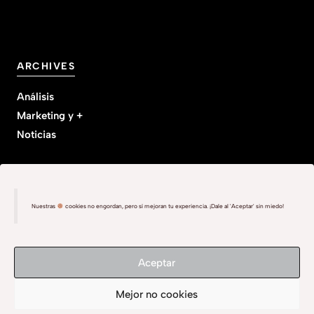
ARCHIVES
Análisis
Marketing y +
Noticias
Nuestras
cookies no engordan, pero sí mejoran tu experiencia. ¡Dale al 'Aceptar' sin miedo!
Política de privacidad
Aviso Lega
l
Cookies
Aceptar
©
2026 The Boutique Tribe
Mejor no cookies