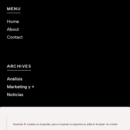
MENU
Home
About
Contact
ARCHIVES
Análisis
Marketing y +
Noticias
Nuestras
cookies no engordan, pero sí mejoran tu experiencia. ¡Dale al 'Aceptar' sin miedo!