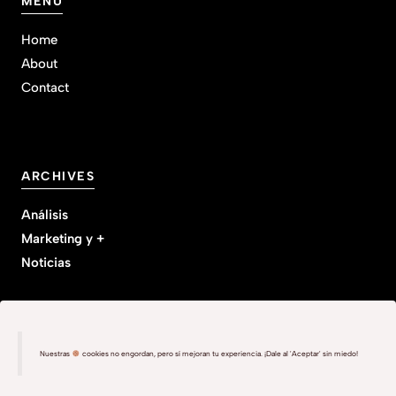
MENU
Home
About
Contact
ARCHIVES
Análisis
Marketing y +
Noticias
Nuestras
cookies no engordan, pero sí mejoran tu experiencia. ¡Dale al 'Aceptar' sin miedo!
Política de privacidad