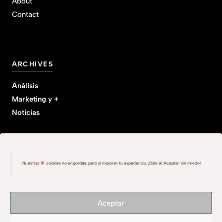
About
Contact
ARCHIVES
Análisis
Marketing y +
Noticias
Nuestras
cookies no engordan, pero sí mejoran tu experiencia. ¡Dale al 'Aceptar' sin miedo!
Política de privacidad
Aviso Lega
l
Cookies
Aceptar
©
2026 The Boutique Tribe