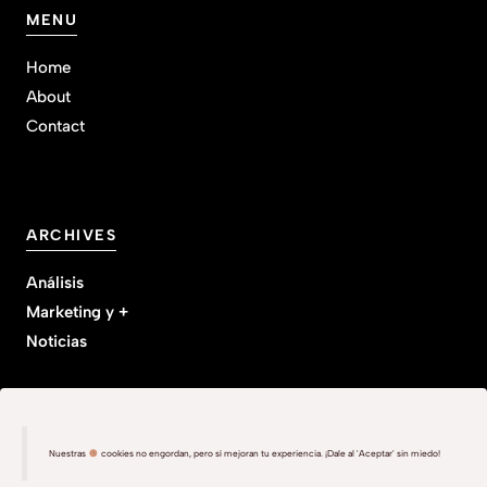
MENU
Home
About
Contact
ARCHIVES
Análisis
Marketing y +
Noticias
Nuestras
cookies no engordan, pero sí mejoran tu experiencia. ¡Dale al 'Aceptar' sin miedo!