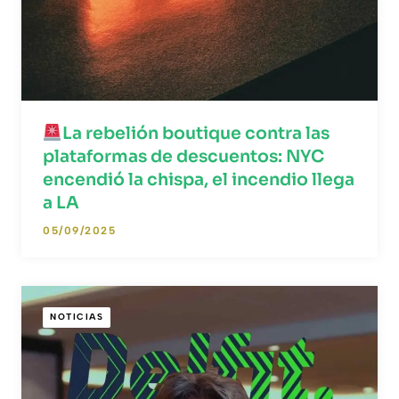
La rebelión boutique contra las
plataformas de descuentos: NYC
encendió la chispa, el incendio llega
a LA
05/09/2025
NOTICIAS