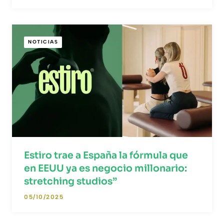
NOTICIAS
Estiro trae a España la fórmula que
en EEUU ya es negocio millonario:
stretching studios”
05/10/2025